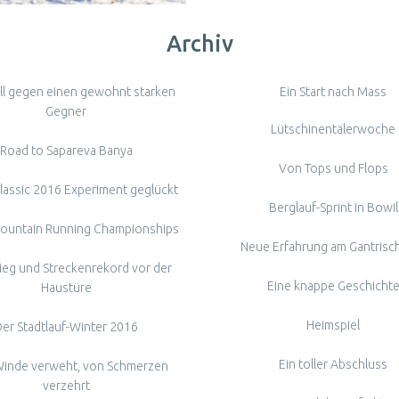
Archiv
ll gegen einen gewohnt starken
Ein Start nach Mass
Gegner
Lütschinentälerwoche
Road to Sapareva Banya
Von Tops und Flops
lassic 2016 Experiment geglückt
Berglauf-Sprint in Bowil
ountain Running Championships
Neue Erfahrung am Gantrisch 
ieg und Streckenrekord vor der
Eine knappe Geschicht
Haustüre
Heimspiel
er Stadtlauf-Winter 2016
Ein toller Abschluss
inde verweht, von Schmerzen
verzehrt