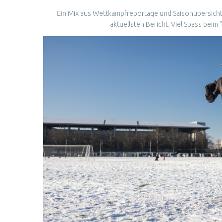
Ein Mix aus Wettkampfreportage und Saisonübersicht 
aktuellsten
Bericht
. Viel Spass beim