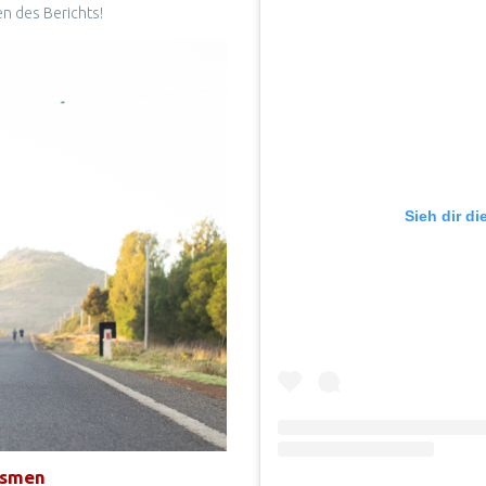
sen des
Berichts
!
Sieh dir d
ismen